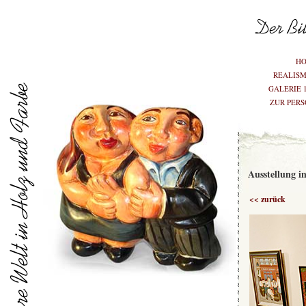
H
REALIS
GALERIE 
ZUR PER
Ausstellung i
<< zurück